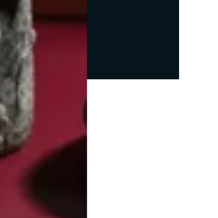
ua?
tri,
portanti