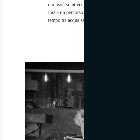
curiosità si intreccia con la passione per il cib
inizia un percorso di ricerca e innovazione eno
tempo tra acqua salmastra e vino.