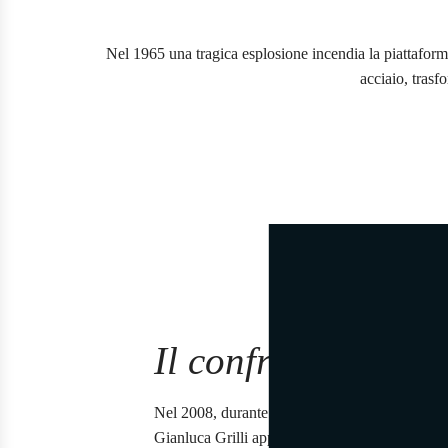
Nel 1965 una tragica esplosione incendia la piattaforma
acciaio, trasf
Il confronto
Nel 2008, durante una chiacchierata amichevo
Gianluca Grilli apprende la storia della Piatta