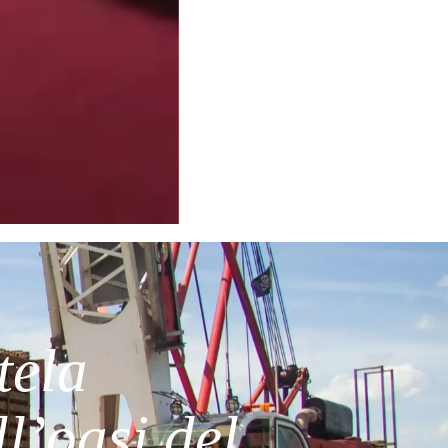
tela
l’oasi del