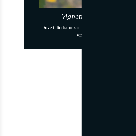
Vigneti d'Eccellenza
Dove tutto ha inizio: vigneti rigogliosi che produ
vini eccezionali.
Co
Il 
maturan