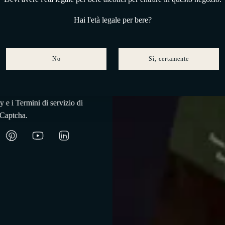
Hai l'età legale per bere?
Iscriviti
No
Sì, certamente
tto da hCaptcha e applica le
cy
e i
Termini di servizio
di
Captcha.
Visione in azione
Il nostro fondatore supervisiona le ceste, assicurandosi
che ogni dettaglio sia perfetto.
Sott