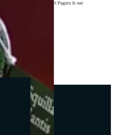
iscono al vino della Tenuta Del Paguro le sue
inconfondibili.
ia unica.