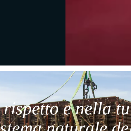
Assenza di luce
Massaggio
Temperatura
Differenza di
delle maree
costante
pressione
 rispetto e nella tu
istema naturale del