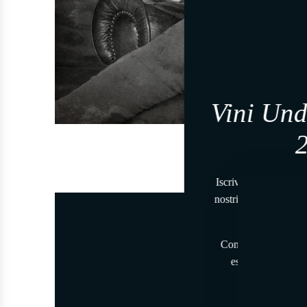
Vini Und
Iscriviti alla nostra n
nostri
vini unici, inv
Mar M
Come benvenuto spec
esclusivo sul tuo
Dai nost
direttamente nel