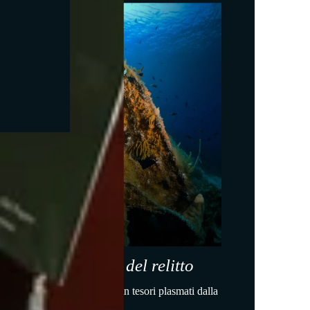
Nelle profondità del relitto
o il mare, i vini si evolvono in tesori plasmati dalla
natura.