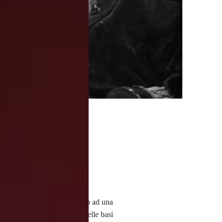
ntinuano ancora oggi, portano ad una
pprofondita del metodo e delle basi