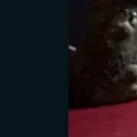
cono
sa succede al vino sott'acq
vino rimane immerso tra i 12 e i 18 mesi ad una profondità di circa 30 me
do senza alterare il suo gusto armonioso e rotondo, grazie a questi 4 im
fattori: