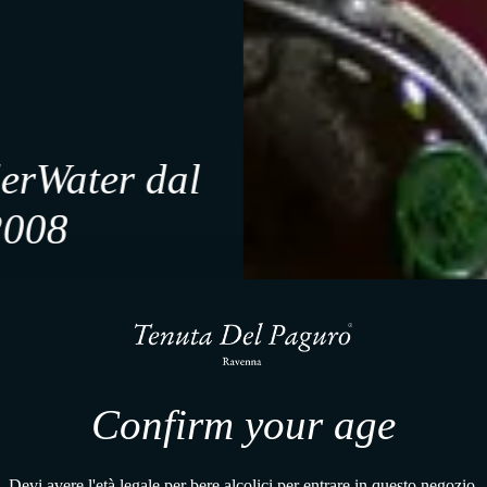
scientifiche che confer
caratteristiche uniche e 
erWater dal
2008
ewsletter e scopri i segreti dei
ecchiati nelle profondità del
editerraneo.
Dalla Terra al Mare
iale, riceverai uno sconto
Confirm your age
 primo ordine, consegnato
ri vigneti alle profondità dell'Adriatico, ogni bottiglia racconta una stor
la tua casella di posta.
Devi avere l'età legale per bere alcolici per entrare in questo negozio.