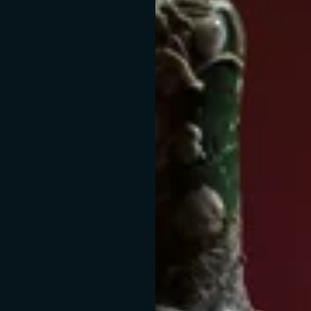
o e il vino e Gianluca
logica sul rapporto nel
L'idea
Anni di ricerca, che co
conoscenza sempre più a