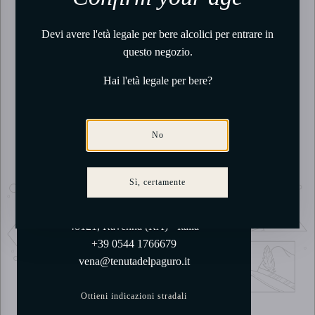
Devi avere l'età legale per bere alcolici per entrare in
questo negozio.
Hai l'età legale per bere?
No
La nostra Tasting Room
Sì, certamente
Via Belfiore, 60
48121, Ravenna (RA) - Italia
+39 0544 1766679
vena@tenutadelpaguro.it
Ottieni indicazioni stradali