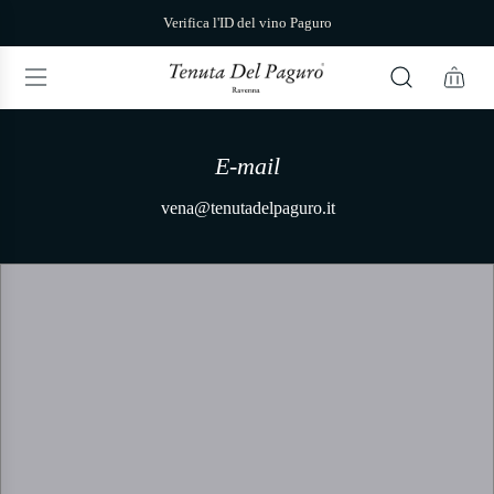
V
Verifica l'ID del vino Paguro
a
i
a
l
c
o
n
E-mail
La nost
t
e
ena@tenutadelpaguro.it
Via Belfiore, 6
n
u
t
o