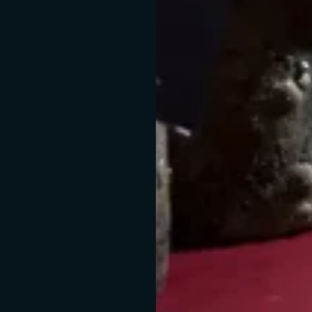
do senza alterare il suo gusto armonioso e rotondo, grazie a questi 4 im
fattori:
Assenza di luce
Massaggio
Temperatura
Differenza di
delle correnti
costante
pressione
vero