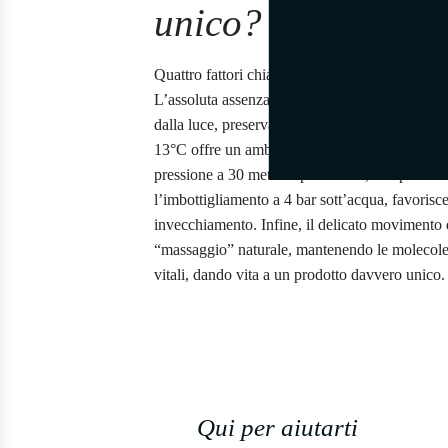
unico?
Quattro fattori chiave contribuiscono al suo car
L’assoluta assenza di raggi UV protegge il vino
dalla luce, preservandone l’integrità. Una temp
13°C offre un ambiente stabile e ideale per l’
pressione a 30 metri di profondità, che passa d
l’imbottigliamento a 4 bar sott’acqua, favorisce
invecchiamento. Infine, il delicato movimento 
“massaggio” naturale, mantenendo le molecole 
vitali, dando vita a un prodotto davvero unico.
Qui per aiutarti