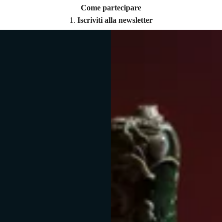
Come partecipare
Iscriviti alla newsletter
Ricevi i tuoi
codici sconto esclusivi
via email.
Non perdere tempo:
le offerte sono limitate e scadono presto!
iday