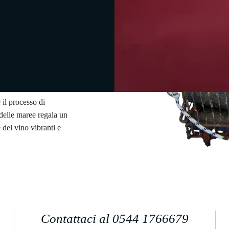
attere eccezionale.
 da alterazioni causate
eratura costante di 10-
affinamento. La maggiore
a 1 bar durante
 il processo di
delle maree regala un
del vino vibranti e
Contattaci al 0544 1766679