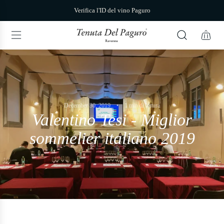
V
Verifica l'ID del vino Paguro
a
i
a
l
c
o
n
t
e
n
December 30, 2019
1 min di lettura
u
Valentino Tesi - Miglior
t
o
sommelier italiano 2019