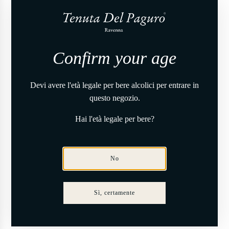
Confirm your age
Devi avere l'età legale per bere alcolici per entrare in
questo negozio.
Share
Hai l'età legale per bere?
No
rti
Contattaci al 0544 17
Sì, certamente
Lunedì - Venerdì: 9.00 - 18