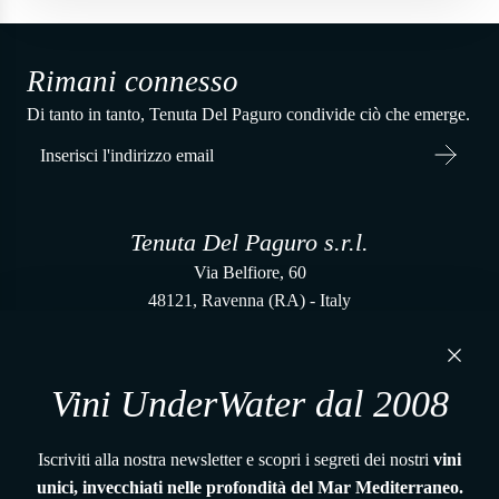
Rimani connesso
Di tanto in tanto, Tenuta Del Paguro condivide ciò che emerge.
Tenuta Del Paguro s.r.l.
Via Belfiore, 60
48121, Ravenna (RA) - Italy
P. IVA 02650480391
+39 0544 1766679
vena@tenutadelpaguro.it
Vini UnderWater dal 2008
Home
I Vitigni e la Terra
Iscriviti alla nostra newsletter e scopri i segreti dei nostri
vini
UnderWaterWines, il metodo
unici, invecchiati nelle profondità del Mar Mediterraneo.
Gift Card Dal Profondo